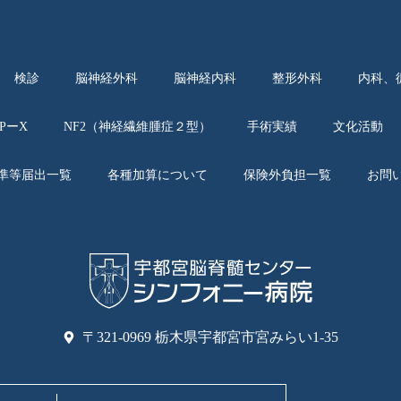
検診
脳神経外科
脳神経内科
整形外科
内科、
APーX
NF2（神経繊維腫症２型）
手術実績
文化活動
準等届出一覧
各種加算について
保険外負担一覧
お問
〒321-0969 栃木県宇都宮市宮みらい1-35