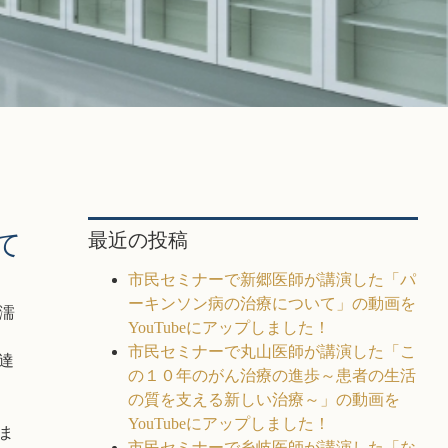
て
最近の投稿
市民セミナーで新郷医師が講演した「パ
ーキンソン病の治療について」の動画を
濡
YouTubeにアップしました！
市民セミナーで丸山医師が講演した「こ
達
の１０年のがん治療の進歩～患者の生活
の質を支える新しい治療～」の動画を
YouTubeにアップしました！
ま
市民セミナーで糸岐医師が講演した「な