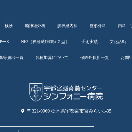
検診
脳神経外科
脳神経内科
整形外科
内科、
APーX
NF2（神経繊維腫症２型）
手術実績
文化活動
準等届出一覧
各種加算について
保険外負担一覧
お問
〒321-0969 栃木県宇都宮市宮みらい1-35