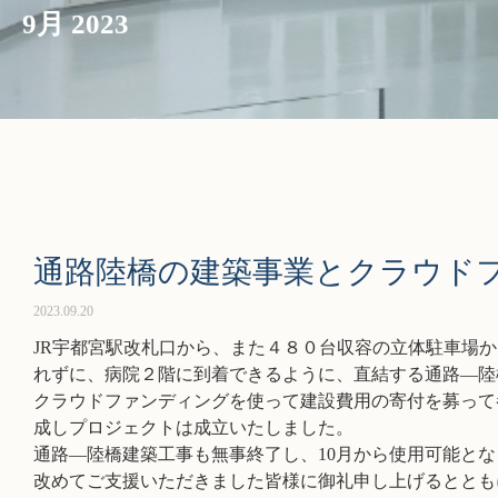
9月 2023
通路陸橋の建築事業とクラウド
2023.09.20
JR宇都宮駅改札口から、また４８０台収容の立体駐車場
れずに、病院２階に到着できるように、直結する通路―陸
クラウドファンディングを使って建設費用の寄付を募って
成しプロジェクトは成立いたしました。
通路―陸橋建築工事も無事終了し、10月から使用可能と
改めてご支援いただきました皆様に御礼申し上げるととも