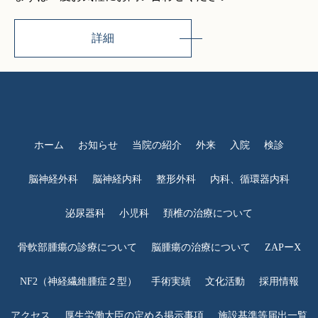
詳細
ホーム
お知らせ
当院の紹介
外来
入院
検診
脳神経外科
脳神経内科
整形外科
内科、循環器内科
泌尿器科
小児科
頚椎の治療について
骨軟部腫瘍の診療について
脳腫瘍の治療について
ZAPーX
NF2（神経繊維腫症２型）
手術実績
文化活動
採用情報
アクセス
厚生労働大臣の定める掲示事項
施設基準等届出一覧