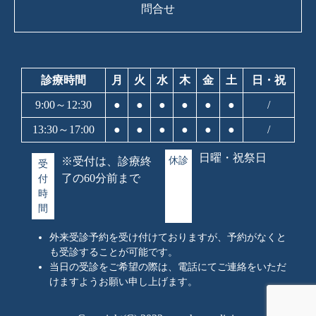
問合せ
診療時間
月
火
水
木
金
土
日・祝
9:00～12:30
●
●
●
●
●
●
/
13:30～17:00
●
●
●
●
●
●
/
日曜・祝祭日
※受付は、診療終
休診
受
了の60分前まで
付
時
間
外来受診予約を受け付けておりますが、予約がなくと
も受診することが可能です。
当日の受診をご希望の際は、電話にてご連絡をいただ
けますようお願い申し上げます。