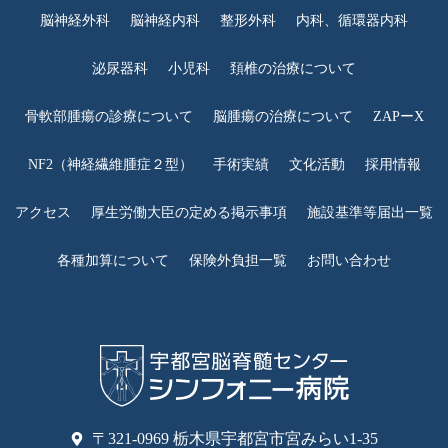
脳神経外科
脳神経内科
整形外科
内科、循環器内科
泌尿器科
小児科
頚椎の治療について
骨軟部腫瘍の診療について
脳腫瘍の治療について
ZAPーX
NF2（神経繊維腫症２型）
手術実績
文化活動
採用情報
アクセス
厚生労働大臣の定める掲示事項
施設基準等届出一覧
各種加算について
保険外負担一覧
お問い合わせ
〒321-0969 栃木県宇都宮市宮みらい1-35