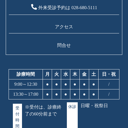
外来受診予約は 028-680-5111
アクセス
問合せ
診療時間
月
火
水
木
金
土
日・祝
9:00～12:30
●
●
●
●
●
●
/
13:30～17:00
●
●
●
●
●
●
/
日曜・祝祭日
※受付は、診療終
休診
受
了の60分前まで
付
時
間